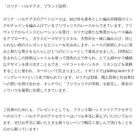
「ロリナ・バルテアヌ」ブランド説明：
ロリナ・バルテアヌのアートピースは、結び目を基本とした編み目模様のリン
グやチェインを編み上げているフリヴォリテのレースからできています。フリ
ヴォリテからインスピレーションを受け、ロリナは新たな角度からレース編み
をアプローチし、ガラスビーズやクリスタル、天然石を一緒に編み上げ、信じ
られない程のエレガントなビジューを生み出します。レースの技術にさらに深
みと新たな尊さをもたらしひとつのビジューとして進化させました。19世紀に
生まれたこの技術はシャトルを使って指先の上で作られ、とても細やかで繊細
なデザインを造り出すこともでき、ペチコートやハンカチ、リネンなどを装飾
することに使われ、ヨーロッパで広まりました。イギリスではtatting lace<タテ
ィングレース>という名で知られています。ロリナは別途、職人芸術と社会奉仕
への想いを掛け合わせ、キシナウに「フリヴォリテの学校」を創立し、彼女の
ノウハウを厳密に伝授してきています。
ご自身のためにも、プレゼントとしても、フランス製ハンドメイドアクセサリ
ーのロリナ・バルテアヌのアクセサリーはいつも本当に喜んでいただいており
ます。ぜひお手元に届いたときも様々なシーンで幅広く楽しんで頂けることを
心から願っています♪