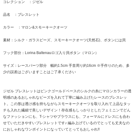
コレクション ：ジゼル
品名 ：ブレスレット
カラー ：マロン&スモーキークオーツ
素材：シルク・ガラスビーズ、スモーキークオーツ(天然石)、ボタンには貝
フック部分：Lorina Baltenauロゴ入り貝ボタン（マロン）
サイズ：レースパーツ部分 幅約1.5cm 手首周り約16cm ※手作りのため、多
少の誤差はございますことはご了承ください
ジゼル ブレスレットはピンクゴールドベースのシルクの糸にマロンカラーの透
明感のあるおしゃれなビーズを入れて丁寧に編み上げたレースのブレスレッ
ト。この形は透け感を持ちながらスモーキークオーツを取り入れて上品なタッ
チも入れた繊細で美しいデザイン！存在感もしっかりとしたフェミニンでどん
なファッションにも、T-シャツやブラウスにも、フォーマルにドレスにも合わ
せていただきやすいブレスレットです♪ 編み上げているのでとっても丈夫なの
におしゃれなワンポイントになっていてとってもおしゃれ!!