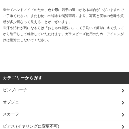
※全てハンドメイドのため、色や形に若干の違いがある場合がございますので
ご了承ください。またお使いの端末や閲覧環境により、写真と実物の色味や質
感が多少異なって見えることがございます。
※汗や汚れが気になる方は「おしゃれ着洗い」にて手洗いで簡単に水で洗って
から陰干しして維持していただけます。ガラスビーズ使用のため、アイロンが
けは絶対にしないでください。
カテゴリーから探す
ピンブローチ
オブジェ
スカーフ
ピアス (イヤリングに変更不可)