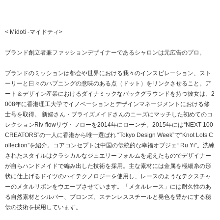
< Midoti -マイドティ>
ブランド創立者兼ファッションデザイナーであるシャロンは元広告のプロ。
ブランドのミッションは都会や世界における我々のインスピレーション、スト
ーリーと日々のハプニングの意味のある点（ドット）をリンクさせること。ア
ート＆デザイン産業におけるダイナミックなバックグラウンドを持つ彼女は、2
008年に香港理工大学でイノベーションとデザインマネージメントにおける修
士号を取得。 新婦さん・ブライズメイドさんのニーズにマッチした初めてのコ
レクションRiv-flowリヴ・フローを2014年にローンチ。2015年には“NEXT 100
CREATORS”の一人に香港から唯一選ばれ “Tokyo Design Week”で“Knot Lots C
ollection”を紹介。コアコンセプトは中国の伝統的な幸福オブジェ“ Ru Yi”。洗練
されたスタイルはクラシカルなジュエリーフォルムを超えたものでデザイナー
が自らハンドメイドで編み出した技術を採用。主な素材には金属を極細糸の形
状に仕上げるドイツのハイテクノロジーを使用し、レースのようなテクスチャ
ーのメタルリボンをウエーブさせています。「メタルレース」には耐久性のあ
る自然素材とシルバー、ブロンズ、ステンレススチールと発色を豊かにする秘
伝の技術を採用しています。