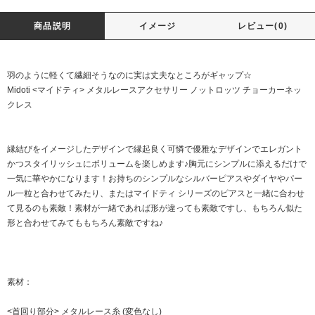
商品説明
イメージ
レビュー(0)
羽のように軽くて繊細そうなのに実は丈夫なところがギャップ☆
Midoti <マイドティ> メタルレースアクセサリー ノットロッツ チョーカーネッ
クレス
縁結びをイメージしたデザインで縁起良く可憐で優雅なデザインでエレガント
かつスタイリッシュにボリュームを楽しめます♪胸元にシンプルに添えるだけで
一気に華やかになります！お持ちのシンプルなシルバーピアスやダイヤやパー
ル一粒と合わせてみたり、またはマイドティ シリーズのピアスと一緒に合わせ
て見るのも素敵！素材が一緒であれば形が違っても素敵ですし、もちろん似た
形と合わせてみてももちろん素敵ですね♪
素材：
<首回り部分> メタルレース糸 (変色なし)