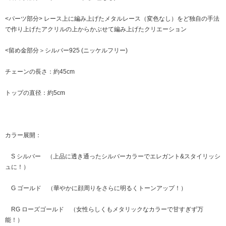
<パーツ部分> レース上に編み上げたメタルレース（変色なし）をど独自の手法
で作り上げたアクリルの上からかぶせて編み上げたクリエーション
<留め金部分＞シルバー925 (ニッケルフリー)
チェーンの長さ：約45cm
トップの直径：約5cm
カラー展開：
S シルバー （上品に透き通ったシルバーカラーでエレガント&スタイリッシ
ュに！）
G ゴールド （華やかに顔周りをさらに明るくトーンアップ！）
RG ローズゴールド （女性らしくもメタリックなカラーで甘すぎず万
能！）