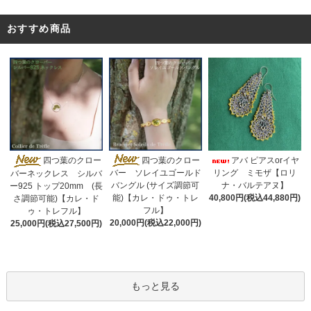
おすすめ商品
四つ葉のクロー
四つ葉のクロー
アバ ピアスorイヤ
リング ミモザ【ロリ
バー ソレイユゴールド
バーネックレス シルバ
ナ・バルテアヌ】
バングル (サイズ調節可
ー925 トップ20mm (長
40,800円(税込44,880円)
能)【カレ・ドゥ・トレ
さ調節可能)【カレ・ド
フル】
ゥ・トレフル】
20,000円(税込22,000円)
25,000円(税込27,500円)
もっと見る