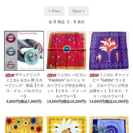
< Prev
Next >
8
1
8
全
商品
-
表示
ザマックリング
ミニカレ パピヨン
ミニカレ ギャッツ
ミニカレ＆カレ用 スカ
"Papillons" ルージュ ス
ビー "Gatsby" ヴィオ
ーフリング 単品【イネ
カーフリング付きお得セ
レ スカーフリング付き
ス・ドゥ・パルスヴォ
ット【イネス・ドゥ・パ
お得セット【イネス・ド
ー】
ルスヴォー】
ゥ・パルスヴォー】
6,800円(税込7,480円)
14,800円(税込16,280円)
14,800円(税込16,280円)