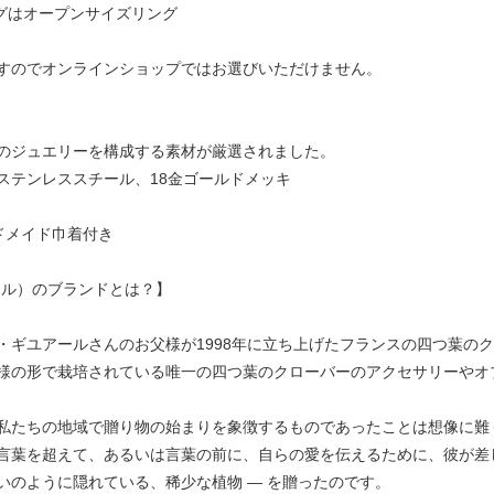
ングはオープンサイズリング
すのでオンラインショップではお選びいただけません。
のジュエリーを構成する素材が厳選されました。
ステンレススチール、18金ゴールドメッキ
ルハンドメイド巾着付き
・トレフル）のブランドとは？】
・ギユアールさんのお父様が1998年に立ち上げたフランスの四つ葉の
様の形で栽培されている唯一の四つ葉のクローバーのアクセサリーやオ
私たちの地域で贈り物の始まりを象徴するものであったことは想像に難
言葉を超えて、あるいは言葉の前に、自らの愛を伝えるために、彼が差し
いのように隠れている、稀少な植物 ― を贈ったのです。