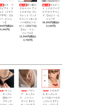
ルナ フ
四つ葉の
オルビッ
プピアス ゴ
クローバー アジ
ト ミクロフープ
ルド（イヤリ
ャスタブル ブレ
ピアス/イヤリン
グ不可）【カ
スレット ワック
グ 【カピバ・ビ
ピバ・ビジュ
スコットン&シル
ジュー】
ー】
バー925ビーズ
36,500円(税込4
,000円(税込3
(サイズ調節可能)
0,150円)
6,300円)
【カレ・ドゥ・
トレフル】
12,500円(税込1
3,750円)
サンレ
パヴィ
トロカデ
モ ネックレ
ア ネックレ
ロ ネックレス
ス 淡水パー
ス シトリン
レース&パールネ
ル ブラック
ラージ【ロリ
ックレス【アト
ロリナ・バル
ナ・バルテア
リエ・ゴドレ】