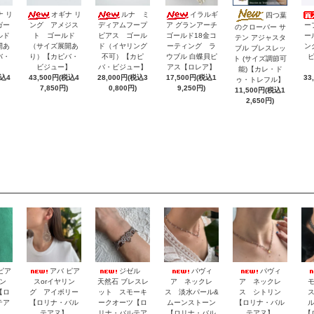
ナ リ
オギナ リ
ルナ ミ
イラルギ
四つ葉
ガー
ング アメジス
ディアムフープ
ア グランアーチ
ー
のクローバー サ
ルド
ト ゴールド
ピアス ゴール
ゴールド18金コ
ー
テン アジャスタ
開あ
（サイズ展開あ
ド（イヤリング
ーティング ラ
ン
ブル ブレスレッ
バ・
り）【カピバ・
不可）【カピ
ウブル 白蝶貝ピ
ト (サイズ調節可
】
ビジュー】
バ・ビジュー】
アス【ロレア】
能)【カレ・ド
税込4
43,500円(税込4
28,000円(税込3
17,500円(税込1
33
ゥ・トレフル】
7,850円)
0,800円)
9,250円)
11,500円(税込1
2,650円)
ピア
アバ ピア
ジゼル
パヴィ
パヴィ
リン
スorイヤリン
天然石 ブレスレ
ア ネックレ
ア ネックレ
【ロ
グ アイボリー
ット スモーキ
ス 淡水パール&
ス シトリン
テア
【ロリナ・バル
ークオーツ【ロ
ムーンストーン
【ロリナ・バル
テアヌ】
リナ・バルテア
【ロリナ・バル
テアヌ】
【