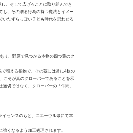
、継承し、そして広げることに取り組んでき
ても、その贈る行為の持つ魔法とイメー
でいたずらっぽい子ども時代を思わせる
クサ）」であり、野原で見つかる本物の四つ葉のク
く球根で増える植物で、その茎には常に4枚の
性」こそが真のクローバーであることを示
は適切ではなく、クローバーの「仲間」
際独占ライセンスのもと、ニエーヴル県にて本
に強くなるよう加工処理されます。