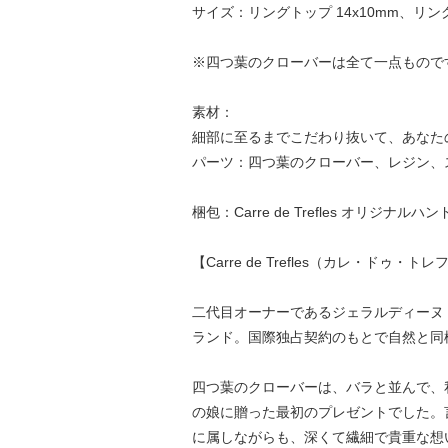
サイズ：リングトップ 14x10mm、リ
※四つ葉のクローバーは全て一点もので
素材：
細部に至るまでこだわり抜いて、あなた
パーツ：四つ葉のクローバー、レジン、
梱包：Carre de Trefles オリジナ
【Carre de Trefles（カレ・ドゥ
二代目オーナーであるジェラルディーヌ
ランド。国際独占契約のもとで自然と同
四つ葉のクローバーは、バラと並んで、
の娘に贈った最初のプレゼントでした。
に属しながらも、深くて繊細で貴重な想