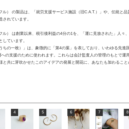
・ドゥ・トレフル） の製品は、「就労支援サービス施設（旧C.A.T.）」や、
造されています。
・ドゥ・トレフル） は創業以来、税引後利益の4分の1を、「運に見放された」
としています。
ちの一枚）」は、象徴的に「第4の葉」を表しており、いわゆる先進国に存在
の支援のために使われます。これらは会計監査人の管理のもとで運用されており、
様と共に芽吹かせたこのアイデアの発展と開花に、あなたも加わること
4
5
6
7
8