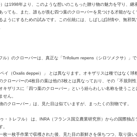
ゥ・トレフル）は1998年より、このような想いのこもった贈り物の魅力を守り
あっても、また、誰もが羨む四つ葉のクローバーを見つける才能がなく
るようにするための試みです。この伝統には、しばしば詩情や、無邪気
。
ゥ・トレフル）のクローバーは、真正な「Trifolium repens（シロツメ
イ（Oxalis deppei）」 とは異なります。オキザリスは種ではな
のクローバーの4枚目の葉は他の3枚とは異なっており、その「不規則
オキザリスに「四つ葉のクローバー」という紛らわしい名称を使うこと
ません。
物のクローバー」は、見た目は似ていますが、まったくの別物です。
es（カレ・ドゥ・トレフル） は、INRA（フランス国立農業研究所）からの国
す。
一枚一枚手作業で収穫された後、見た目の新鮮さを保ちつつ、取り扱い