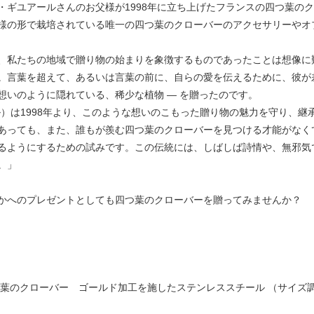
・ギユアールさんのお父様が1998年に立ち上げたフランスの四つ葉の
様の形で栽培されている唯一の四つ葉のクローバーのアクセサリーやオ
、私たちの地域で贈り物の始まりを象徴するものであったことは想像に
。言葉を超えて、あるいは言葉の前に、自らの愛を伝えるために、彼が差
想いのように隠れている、稀少な植物 ― を贈ったのです。
ゥ・トレフル）は1998年より、このような想いのこもった贈り物の魅力を守り
あっても、また、誰もが羨む四つ葉のクローバーを見つける才能がなく
るようにするための試みです。この伝統には、しばしば詩情や、無邪気
。」
かへのプレゼントとしても四つ葉のクローバーを贈ってみませんか？
】
つ葉のクローバー ゴールド加工を施したステンレススチール （サイズ