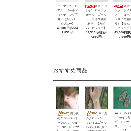
ラ・マーユ ピ
オギナ リ
オギ
アス ゴールド
ング ローズク
ング タイ
（イヤリング不
オーツ ゴール
アイ ゴー
可）【カピバ・
ド（サイズ展開
（サイズ展
ビジュー】
あり）【カピ
り）【カピ
43,500円(税込4
バ・ビジュー】
ビジュー
7,850円)
43,500円(税込4
43,500円(
7,850円)
7,850円)
おすすめ商品
アバ 
四つ葉
四つ葉
スorイヤ
のクローバーネ
のクローバー
グ ミモザ
ックレス シル
ソレイユゴール
リナ・バル
バー925 トップ2
ドバングル (サイ
ヌ】