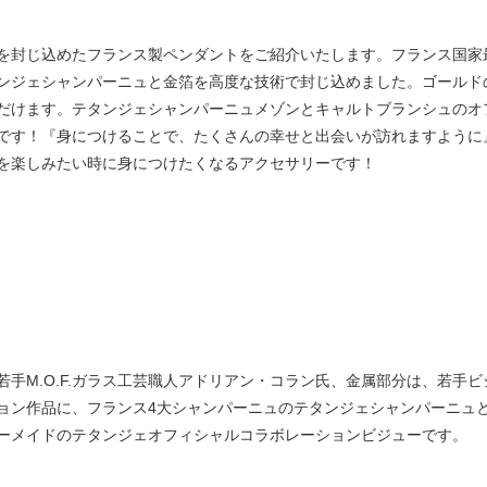
を封じ込めたフランス製ペンダントをご紹介いたします。フランス国家最
ンジェシャンパーニュと金箔を高度な技術で封じ込めました。ゴールド
だけます。テタンジェシャンパーニュメゾンとキャルトブランシュのオ
です！『身につけることで、たくさんの幸せと出会いが訪れますように
を楽しみたい時に身につけたくなるアクセサリーです！
手M.O.F.ガラス工芸職人アドリアン・コラン氏、金属部分は、若手
ョン作品に、フランス4大シャンパーニュのテタンジェシャンパーニュ
ーメイドのテタンジェオフィシャルコラボレーションビジューです。