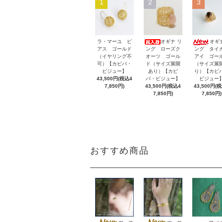
1
2
3
ラ・マーユ ピ
オギナ リ
オギ
アス ゴールド
ング ローズク
ング タイ
（イヤリング不
オーツ ゴール
アイ ゴー
可）【カピバ・
ド（サイズ展開
（サイズ展
ビジュー】
あり）【カピ
り）【カピ
43,500円(税込4
バ・ビジュー】
ビジュー
7,850円)
43,500円(税込4
43,500円(
7,850円)
7,850円)
おすすめ商品