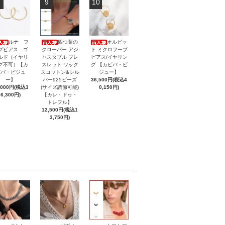
9
10
ルナ フ
四つ葉の
オルビッ
プピアス ゴ
クローバー アジ
ト ミクロフープ
ルド（イヤリ
ャスタブル ブレ
ピアス/イヤリン
グ不可）【カ
スレット ワック
グ 【カピバ・ビ
ピバ・ビジュ
スコットン&シル
ジュー】
ー】
バー925ビーズ
36,500円(税込4
,000円(税込3
(サイズ調節可能)
0,150円)
6,300円)
【カレ・ドゥ・
トレフル】
12,500円(税込1
3,750円)