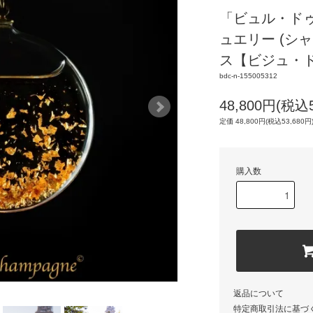
「ビュル・ド
ュエリー (シ
ス【ビジュ・
bdc-n-155005312
48,800円(税込5
定価 48,800円(税込53,680円
購入数
返品について
特定商取引法に基づ