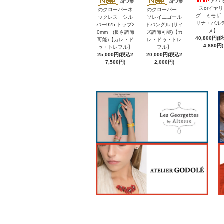
アバ 
四つ葉
四つ葉
スorイヤ
のクローバーネ
のクローバー
グ ミモザ
ックレス シル
ソレイユゴール
リナ・バル
バー925 トップ2
ドバングル (サイ
ヌ】
0mm (長さ調節
ズ調節可能)【カ
40,800円(
可能)【カレ・ド
レ・ドゥ・トレ
4,880円)
ゥ・トレフル】
フル】
25,000円(税込2
20,000円(税込2
7,500円)
2,000円)