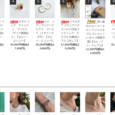
4
5
6
7
8
ナ リ
オギナ リ
ルナ ミ
イラルギ
四つ葉
ガー
ング アメジス
ディアムフープ
ア グランアーチ
ー
のクローバー サ
ルド
ト ゴールド
ピアス ゴール
ゴールド18金コ
ー
テン アジャスタ
開あ
（サイズ展開あ
ド（イヤリング
ーティング ラ
ン
ブル ブレスレッ
バ・
り）【カピバ・
不可）【カピ
ウブル 白蝶貝ピ
ト (サイズ調節可
】
ビジュー】
バ・ビジュー】
アス【ロレア】
能)【カレ・ド
税込4
43,500円(税込4
28,000円(税込3
17,500円(税込1
33
ゥ・トレフル】
7,850円)
0,800円)
9,250円)
11,500円(税込1
2,650円)