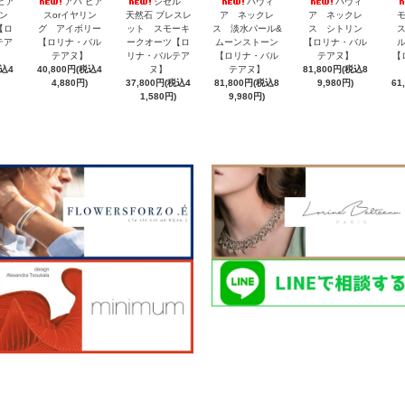
ピア
アバ ピア
ジゼル
パヴィ
パヴィ
リン
スorイヤリン
天然石 ブレスレ
ア ネックレ
ア ネックレ
【ロ
グ アイボリー
ット スモーキ
ス 淡水パール&
ス シトリン
テア
【ロリナ・バル
ークオーツ【ロ
ムーンストーン
【ロリナ・バル
テアヌ】
リナ・バルテア
【ロリナ・バル
テアヌ】
【
税込4
40,800円(税込4
ヌ】
テアヌ】
81,800円(税込8
4,880円)
37,800円(税込4
81,800円(税込8
9,980円)
61
1,580円)
9,980円)