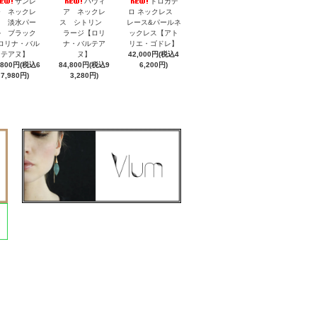
サンレ
パヴィ
トロカデ
モ ネックレ
ア ネックレ
ロ ネックレス
ス 淡水パー
ス シトリン
レース&パールネ
ル ブラック
ラージ【ロリ
ックレス【アト
ロリナ・バル
ナ・バルテア
リエ・ゴドレ】
テアヌ】
ヌ】
42,000円(税込4
,800円(税込6
84,800円(税込9
6,200円)
7,980円)
3,280円)