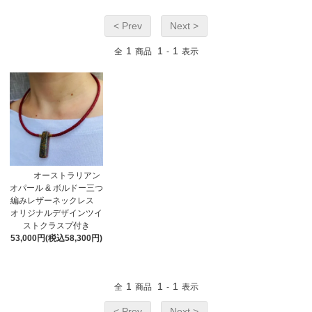
< Prev
Next >
1
1
1
全
商品
-
表示
オーストラリアン
オパール & ボルドー三つ
編みレザーネックレス
オリジナルデザインツイ
ストクラスプ付き
53,000円(税込58,300円)
1
1
1
全
商品
-
表示
< Prev
Next >