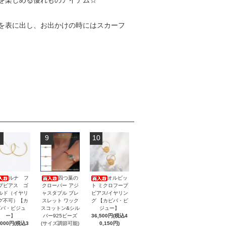
を楽しめる優れものアイテム☆
を表に出し、お出かけの時にはスカーフ
9
10
ルナ フ
四つ葉の
オルビッ
プピアス ゴ
クローバー アジ
ト ミクロフープ
ルド（イヤリ
ャスタブル ブレ
ピアス/イヤリン
グ不可）【カ
スレット ワック
グ 【カピバ・ビ
ピバ・ビジュ
スコットン&シル
ジュー】
ー】
バー925ビーズ
36,500円(税込4
,000円(税込3
(サイズ調節可能)
0,150円)