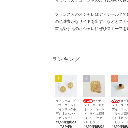
ちょっとカチューシャのように巻いてみ
フランス人のオシャレはディテール全て
の色味豊かなサイドを出す、などとスカ
首元や手元のオシャレにぜひスカーフを
ランキング
1
2
3
ラ・マーユ ピ
オギナ リ
オギ
アス ゴールド
ング ローズク
ング タイ
（イヤリング不
オーツ ゴール
アイ ゴー
可）【カピバ・
ド（サイズ展開
（サイズ展
ビジュー】
あり）【カピ
り）【カピ
43,500円(税込4
バ・ビジュー】
ビジュー
7,850円)
43,500円(税込4
43,500円(