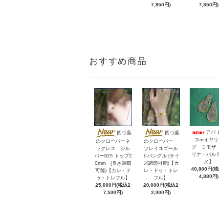
7,850円)
7,850円)
おすすめ商品
アバ 
四つ葉
四つ葉
スorイヤ
のクローバーネ
のクローバー
グ ミモザ
ックレス シル
ソレイユゴール
リナ・バル
バー925 トップ2
ドバングル (サイ
ヌ】
0mm (長さ調節
ズ調節可能)【カ
40,800円(
可能)【カレ・ド
レ・ドゥ・トレ
4,880円)
ゥ・トレフル】
フル】
25,000円(税込2
20,000円(税込2
7,500円)
2,000円)