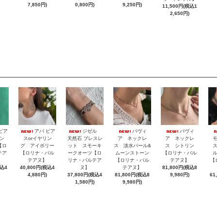
7,850円)
0,800円)
9,250円)
11,500円(税込1
2,650円)
ピア
アバ ピア
ジゼル
パヴィ
パヴィ
リン
スorイヤリン
天然石 ブレスレ
ア ネックレ
ア ネックレ
【ロ
グ アイボリー
ット スモーキ
ス 淡水パール&
ス シトリン
テア
【ロリナ・バル
ークオーツ【ロ
ムーンストーン
【ロリナ・バル
テアヌ】
リナ・バルテア
【ロリナ・バル
テアヌ】
【
税込4
40,800円(税込4
ヌ】
テアヌ】
81,800円(税込8
4,880円)
37,800円(税込4
81,800円(税込8
9,980円)
61
1,580円)
9,980円)