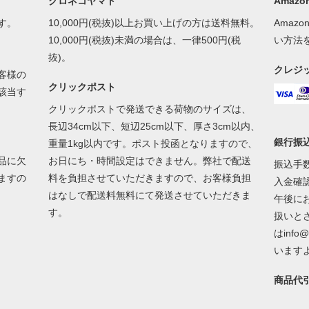
クロネコヤマト
Amazon
す。
10,000円(税抜)以上お買い上げの方は送料無料。
Amaz
10,000円(税抜)未満の場合は、一律500円(税
い方法
抜)。
クレジ
客様の
クリックポスト
該当す
クリックポストで発送できる荷物のサイズは、
長辺34cm以下、短辺25cm以下、厚さ3cm以内、
銀行振
重量1kg以内です。ポスト投函となりますので、
品に欠
お日にち・時間設定はできません。弊社で配送
振込手
ますの
料を負担させていただきますので、お客様負担
入金確
はなしで配送料無料にて発送させていただきま
午後に
す。
扱いと
はinfo
います
商品代