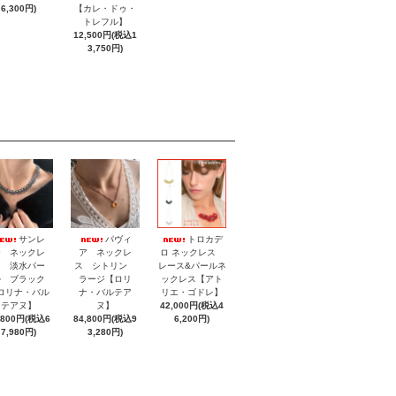
6,300円)
【カレ・ドゥ・
トレフル】
12,500円(税込1
3,750円)
サンレ
パヴィ
トロカデ
モ ネックレ
ア ネックレ
ロ ネックレス
ス 淡水パー
ス シトリン
レース&パールネ
ル ブラック
ラージ【ロリ
ックレス【アト
ロリナ・バル
ナ・バルテア
リエ・ゴドレ】
テアヌ】
ヌ】
42,000円(税込4
,800円(税込6
84,800円(税込9
6,200円)
7,980円)
3,280円)