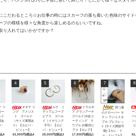
たり、バングル代わりに手首に巻いてみたり！とにかく様々なスタイル
にこだわるところ☆お仕事の時にはスカーフの落ち着いた色味のサイド
ーフの模様を様々な角度から楽しめるのもいいですね。
取り入れてはいかがですか？
4
5
6
7
8
ナ リ
オギナ リ
ルナ ミ
イラルギ
四つ葉
ガー
ング アメジス
ディアムフープ
ア グランアーチ
ー
のクローバー サ
ルド
ト ゴールド
ピアス ゴール
ゴールド18金コ
ー
テン アジャスタ
開あ
（サイズ展開あ
ド（イヤリング
ーティング ラ
ン
ブル ブレスレッ
バ・
り）【カピバ・
不可）【カピ
ウブル 白蝶貝ピ
ト (サイズ調節可
】
ビジュー】
バ・ビジュー】
アス【ロレア】
能)【カレ・ド
税込4
43,500円(税込4
28,000円(税込3
17,500円(税込1
33
ゥ・トレフル】