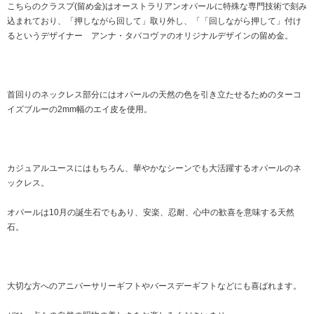
こちらのクラスプ(留め金)はオーストラリアンオパールに特殊な専門技術で刻み
込まれており、「押しながら回して」取り外し、「「回しながら押して」付け
るというデザイナー アンナ・タバコヴァのオリジナルデザインの留め金。
首回りのネックレス部分にはオパールの天然の色を引き立たせるためのターコ
イズブルーの2mm幅のエイ皮を使用。
カジュアルユースにはもちろん、華やかなシーンでも大活躍するオパールのネ
ックレス。
オパールは10月の誕生石でもあり、安楽、忍耐、心中の歓喜を意味する天然
石。
大切な方へのアニバーサリーギフトやバースデーギフトなどにも喜ばれます。