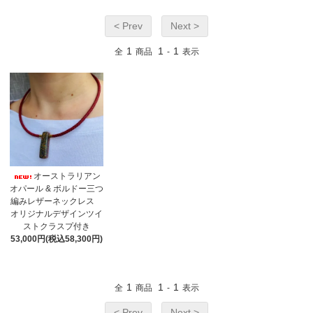
< Prev
Next >
1
1
1
全
商品
-
表示
オーストラリアン
オパール & ボルドー三つ
編みレザーネックレス
オリジナルデザインツイ
ストクラスプ付き
53,000円(税込58,300円)
1
1
1
全
商品
-
表示
< Prev
Next >